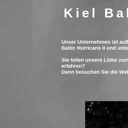
Kiel Ba
Unser Unternehmen ist auße
Baltic Hurricans II und unte
Sie teilen unsere Liebe zu
erfahren?
Dann besuchen Sie die Web