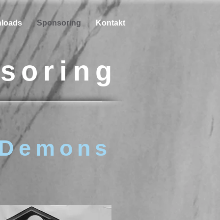
loads
Sponsoring
Kontakt
soring
Demons