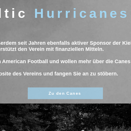
ltic
Hurricanes
rdem seit Jahren ebenfalls aktiver Sponsor der Kie
rstützt den Verein mit finanziellen Mitteln.
m American Football und wollen mehr über die Canes
site des Vereins und fangen Sie an zu stöbern.
Zu den Canes