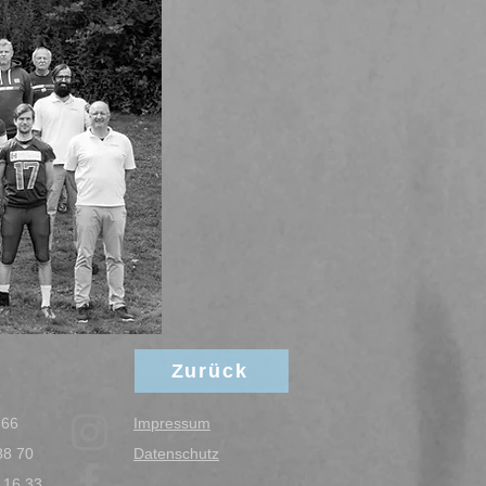
Zurück
3 66
Impressum
88 70
Datenschutz
 16 33