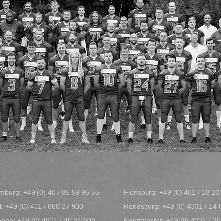
mburg:
+49 (0) 40 / 85 59 95 55
Flensburg:
+49 (0) 461 / 18 2
l: +49 (0) 431 / 888 27 900
Rendsburg:
+49 (0) 4331 / 14 
zehoe:
+49 (0) 4821 / 40 84 000
Neumünster:
+49 (0) 4321 / 30