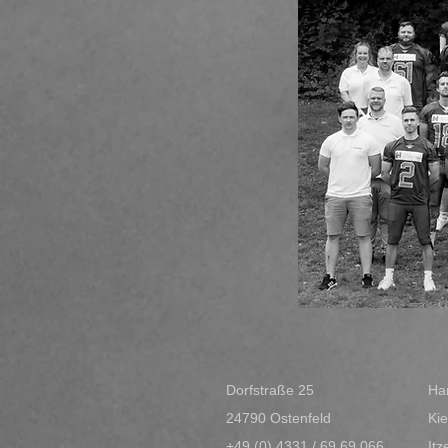
Dorfstraße 25
Ha
24790 Ostenfeld
Kie
+49 (0) 4331 / 69 69 066
It