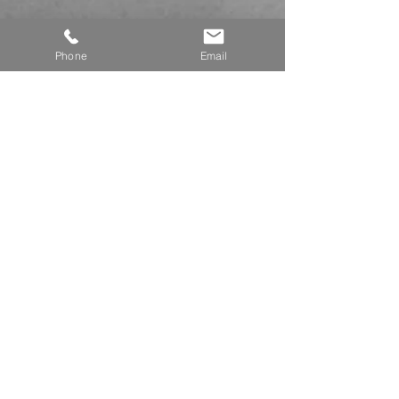
Phone
Email
Für Anfragen oder Fragen nutzen Sie
bitte das Kontaktformular oder rufen Sie
uns an.
Name
E-Mail-Adresse
Telefon